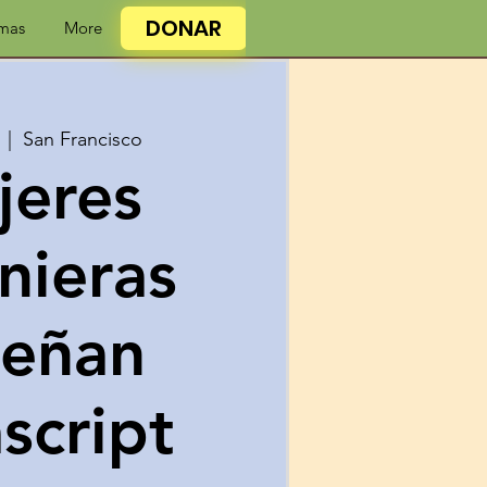
DONAR
mas
More
  |  
San Francisco
jeres
nieras
señan
script