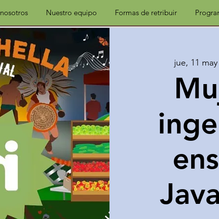
 nosotros
Nuestro equipo
Formas de retribuir
Progra
jue, 11 may
Mu
inge
en
Java