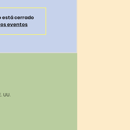
ro está cerrado
ros eventos
E. UU.